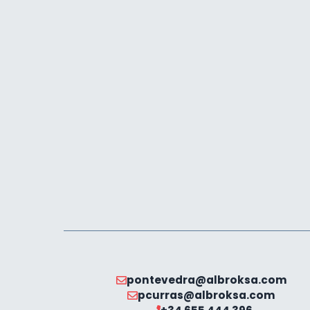
pontevedra@albroksa.com
pcurras@albroksa.com