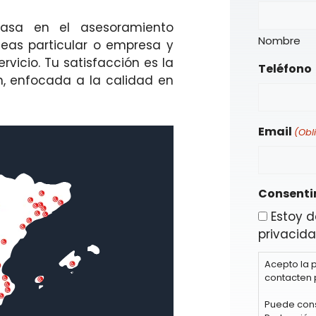
basa en el asesoramiento
Nombre
seas particular o empresa y
rvicio. Tu satisfacción es la
Teléfono
n, enfocada a la calidad en
Email
(Obl
Consenti
Estoy d
privacida
Acepto la 
contacten 
Puede cons