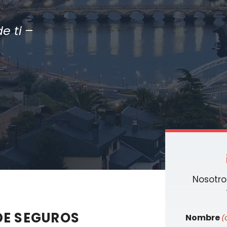
e ti
–
Nosotro
DE SEGUROS
Nombre
(